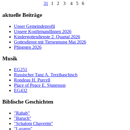
31
1
2
3
4
5
6
aktuelle Beiträge
Unser Gemeindeprofil
Unsere KonfirmandInnen 2026
Kindergottesdienste 2. Quartal 2026
Gottesdienst mit Tiersegnung Mai 2026
Pfingsten 2026
Musik
EG251
Russischer Tanz A. Terzibaschisch
Rondeau H. Purcell
Place of Peace E. Sjunesson
EG432
Biblische Geschichten
"Rahab"
"Baruch"
"Schalom Chaverim"
"Lazarus"