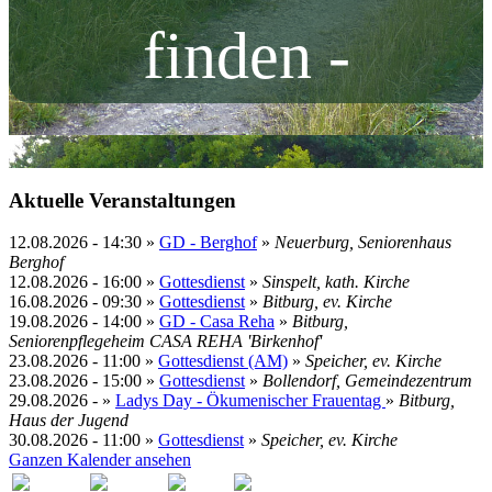
finden -
Aktuelle Veranstaltungen
12.08.2026
-
14:30
»
GD - Berghof
»
Neuerburg, Seniorenhaus
Berghof
12.08.2026
-
16:00
»
Gottesdienst
»
Sinspelt, kath. Kirche
16.08.2026
-
09:30
»
Gottesdienst
»
Bitburg, ev. Kirche
19.08.2026
-
14:00
»
GD - Casa Reha
»
Bitburg,
Seniorenpflegeheim CASA REHA 'Birkenhof'
23.08.2026
-
11:00
»
Gottesdienst (AM)
»
Speicher, ev. Kirche
23.08.2026
-
15:00
»
Gottesdienst
»
Bollendorf, Gemeindezentrum
29.08.2026
- »
Ladys Day - Ökumenischer Frauentag
»
Bitburg,
Haus der Jugend
30.08.2026
-
11:00
»
Gottesdienst
»
Speicher, ev. Kirche
Ganzen Kalender ansehen