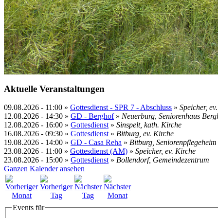
Aktuelle Veranstaltungen
09.08.2026
-
11:00
»
Gottesdienst - SPR 7 - Abschluss
»
Speicher, ev
12.08.2026
-
14:30
»
GD - Berghof
»
Neuerburg, Seniorenhaus Berg
12.08.2026
-
16:00
»
Gottesdienst
»
Sinspelt, kath. Kirche
16.08.2026
-
09:30
»
Gottesdienst
»
Bitburg, ev. Kirche
19.08.2026
-
14:00
»
GD - Casa Reha
»
Bitburg, Seniorenpflegehei
23.08.2026
-
11:00
»
Gottesdienst (AM)
»
Speicher, ev. Kirche
23.08.2026
-
15:00
»
Gottesdienst
»
Bollendorf, Gemeindezentrum
Ganzen Kalender ansehen
Events für