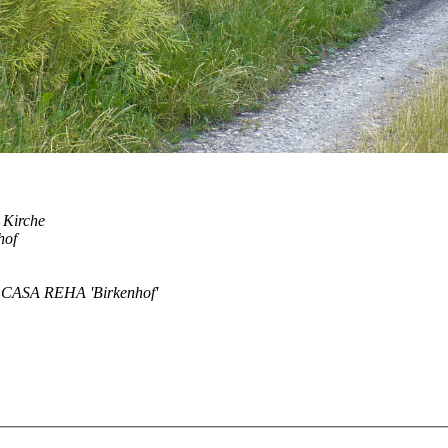
. Kirche
hof
m CASA REHA 'Birkenhof'