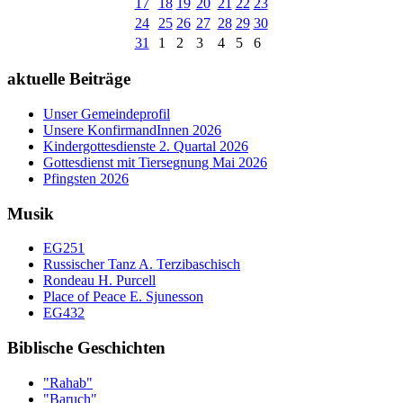
17
18
19
20
21
22
23
24
25
26
27
28
29
30
31
1
2
3
4
5
6
aktuelle Beiträge
Unser Gemeindeprofil
Unsere KonfirmandInnen 2026
Kindergottesdienste 2. Quartal 2026
Gottesdienst mit Tiersegnung Mai 2026
Pfingsten 2026
Musik
EG251
Russischer Tanz A. Terzibaschisch
Rondeau H. Purcell
Place of Peace E. Sjunesson
EG432
Biblische Geschichten
"Rahab"
"Baruch"