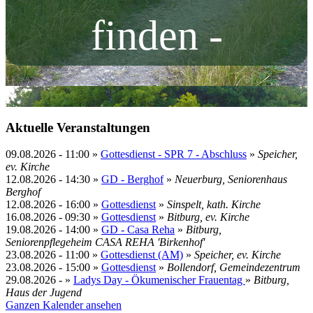
finden -
Aktuelle Veranstaltungen
09.08.2026
-
11:00
»
Gottesdienst - SPR 7 - Abschluss
»
Speicher,
ev. Kirche
12.08.2026
-
14:30
»
GD - Berghof
»
Neuerburg, Seniorenhaus
Berghof
12.08.2026
-
16:00
»
Gottesdienst
»
Sinspelt, kath. Kirche
16.08.2026
-
09:30
»
Gottesdienst
»
Bitburg, ev. Kirche
19.08.2026
-
14:00
»
GD - Casa Reha
»
Bitburg,
Seniorenpflegeheim CASA REHA 'Birkenhof'
23.08.2026
-
11:00
»
Gottesdienst (AM)
»
Speicher, ev. Kirche
23.08.2026
-
15:00
»
Gottesdienst
»
Bollendorf, Gemeindezentrum
29.08.2026
- »
Ladys Day - Ökumenischer Frauentag
»
Bitburg,
Haus der Jugend
Ganzen Kalender ansehen