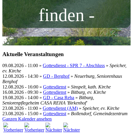
finden -
Aktuelle Veranstaltungen
09.08.2026
-
11:00
»
Gottesdienst - SPR 7 - Abschluss
»
Speicher,
ev. Kirche
12.08.2026
-
14:30
»
GD - Berghof
»
Neuerburg, Seniorenhaus
Berghof
12.08.2026
-
16:00
»
Gottesdienst
»
Sinspelt, kath. Kirche
16.08.2026
-
09:30
»
Gottesdienst
»
Bitburg, ev. Kirche
19.08.2026
-
14:00
»
GD - Casa Reha
»
Bitburg,
Seniorenpflegeheim CASA REHA 'Birkenhof'
23.08.2026
-
11:00
»
Gottesdienst (AM)
»
Speicher, ev. Kirche
23.08.2026
-
15:00
»
Gottesdienst
»
Bollendorf, Gemeindezentrum
Ganzen Kalender ansehen