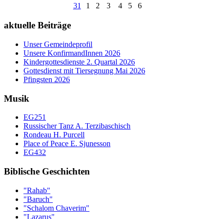
31
1
2
3
4
5
6
aktuelle Beiträge
Unser Gemeindeprofil
Unsere KonfirmandInnen 2026
Kindergottesdienste 2. Quartal 2026
Gottesdienst mit Tiersegnung Mai 2026
Pfingsten 2026
Musik
EG251
Russischer Tanz A. Terzibaschisch
Rondeau H. Purcell
Place of Peace E. Sjunesson
EG432
Biblische Geschichten
"Rahab"
"Baruch"
"Schalom Chaverim"
"Lazarus"