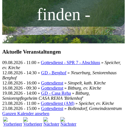
finden -
Aktuelle Veranstaltungen
09.08.2026
-
11:00
»
Gottesdienst - SPR 7 - Abschluss
»
Speicher,
ev. Kirche
12.08.2026
-
14:30
»
GD - Berghof
»
Neuerburg, Seniorenhaus
Berghof
12.08.2026
-
16:00
»
Gottesdienst
»
Sinspelt, kath. Kirche
16.08.2026
-
09:30
»
Gottesdienst
»
Bitburg, ev. Kirche
19.08.2026
-
14:00
»
GD - Casa Reha
»
Bitburg,
Seniorenpflegeheim CASA REHA 'Birkenhof'
23.08.2026
-
11:00
»
Gottesdienst (AM)
»
Speicher, ev. Kirche
23.08.2026
-
15:00
»
Gottesdienst
»
Bollendorf, Gemeindezentrum
Ganzen Kalender ansehen