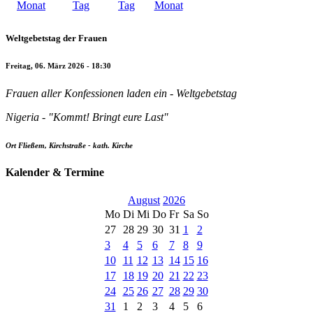
Weltgebetstag der Frauen
Freitag, 06. März 2026 - 18:30
Frauen aller Konfessionen laden ein - Weltgebetstag
Nigeria - "Kommt! Bringt eure Last"
Ort
Fließem, Kirchstraße - kath. Kirche
Kalender & Termine
August
2026
Mo
Di
Mi
Do
Fr
Sa
So
27
28
29
30
31
1
2
3
4
5
6
7
8
9
10
11
12
13
14
15
16
17
18
19
20
21
22
23
24
25
26
27
28
29
30
31
1
2
3
4
5
6