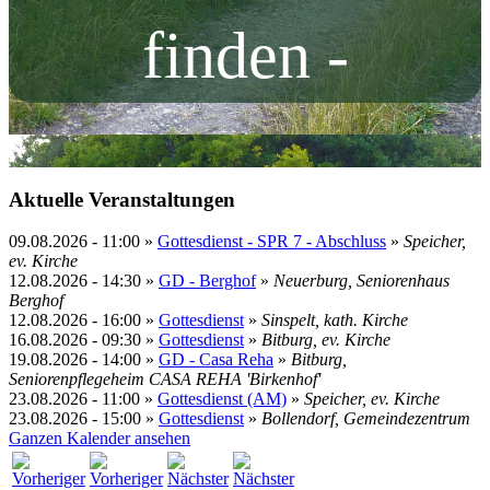
finden -
Aktuelle Veranstaltungen
09.08.2026
-
11:00
»
Gottesdienst - SPR 7 - Abschluss
»
Speicher,
ev. Kirche
12.08.2026
-
14:30
»
GD - Berghof
»
Neuerburg, Seniorenhaus
Berghof
12.08.2026
-
16:00
»
Gottesdienst
»
Sinspelt, kath. Kirche
16.08.2026
-
09:30
»
Gottesdienst
»
Bitburg, ev. Kirche
19.08.2026
-
14:00
»
GD - Casa Reha
»
Bitburg,
Seniorenpflegeheim CASA REHA 'Birkenhof'
23.08.2026
-
11:00
»
Gottesdienst (AM)
»
Speicher, ev. Kirche
23.08.2026
-
15:00
»
Gottesdienst
»
Bollendorf, Gemeindezentrum
Ganzen Kalender ansehen