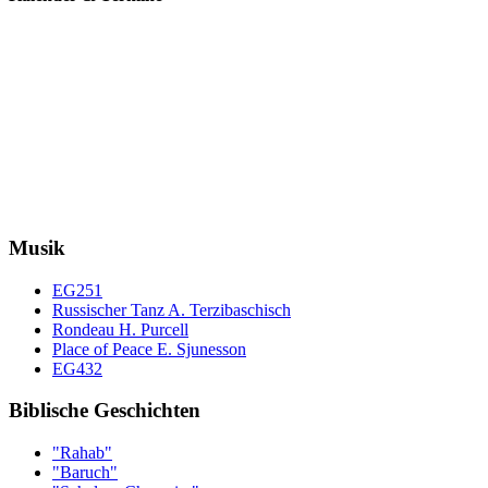
Musik
EG251
Russischer Tanz A. Terzibaschisch
Rondeau H. Purcell
Place of Peace E. Sjunesson
EG432
Biblische Geschichten
"Rahab"
"Baruch"