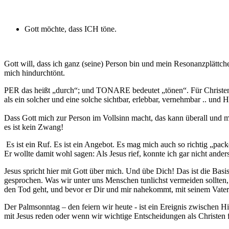
Gott möchte, dass ICH töne.
Gott will, dass ich ganz (seine) Person bin und mein Resonanzplät
mich hindurchtönt.
PER das heißt „durch“; und TONARE bedeutet „tönen“. Für Christen 
als ein solcher und eine solche sichtbar, erlebbar, vernehmbar .. 
Dass Gott mich zur Person im Vollsinn macht, das kann überall und 
es ist kein Zwang!
Es ist ein Ruf. Es ist ein Angebot. Es mag mich auch so richtig „pack
Er wollte damit wohl sagen: Als Jesus rief, konnte ich gar nicht ande
Jesus spricht hier mit Gott über mich. Und übe Dich! Das ist die Bas
gesprochen. Was wir unter uns Menschen tunlichst vermeiden sollten, d
den Tod geht, und bevor er Dir und mir nahekommt, mit seinem Va
Der Palmsonntag – den feiern wir heute - ist ein Ereignis zwischen
mit Jesus reden oder wenn wir wichtige Entscheidungen als Christ