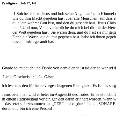
Predigttext: Joh 17, 1-8
1 Solches redete Jesus und hob seine Augen auf zum Himmel und
wie du ihm Macht gegeben hast über alle Menschen, auf dass er
du allein wahrer Gott bist, und den du gesandt hast, Jesus Chri
tue. 5 Und nun, Vater, verherrliche du mich bei dir mit der Her
der Welt gegeben hast. Sie waren dein, und du hast sie mir geg
Denn die Worte, die du mir gegeben hast, habe ich ihnen gegeb
dass du mich gesandt hast.
Gnade sei mit euch und Friede von dem,d er da ist ud der da war ud
Liebe Geschwister, liebe Gäste,
ich lese uns den für heute vorgeschlagenen Predigttext. Es ist das so-
Jesus betet hier. Und er betet im Angesicht des Todes. Er betet nicht f
in einem Radiobeitrag vor einiger Zeit daran erinnert worden, wann w
– das setzt sich zusammen aus „PER“ – also „durch“ und „SONARE“ a
durchtönt, bin ich eine Person!