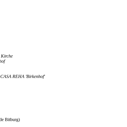
. Kirche
hof
m CASA REHA 'Birkenhof'
e Bitburg)