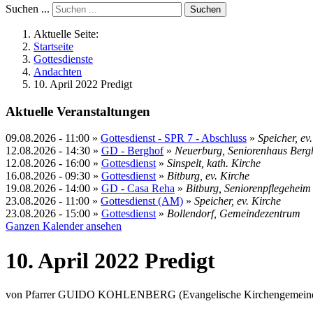
Suchen ...
Suchen
Aktuelle Seite:
Startseite
Gottesdienste
Andachten
10. April 2022 Predigt
Aktuelle Veranstaltungen
09.08.2026
-
11:00
»
Gottesdienst - SPR 7 - Abschluss
»
Speicher, ev
12.08.2026
-
14:30
»
GD - Berghof
»
Neuerburg, Seniorenhaus Berg
12.08.2026
-
16:00
»
Gottesdienst
»
Sinspelt, kath. Kirche
16.08.2026
-
09:30
»
Gottesdienst
»
Bitburg, ev. Kirche
19.08.2026
-
14:00
»
GD - Casa Reha
»
Bitburg, Seniorenpflegehei
23.08.2026
-
11:00
»
Gottesdienst (AM)
»
Speicher, ev. Kirche
23.08.2026
-
15:00
»
Gottesdienst
»
Bollendorf, Gemeindezentrum
Ganzen Kalender ansehen
10. April 2022 Predigt
von Pfarrer GUIDO KOHLENBERG (Evangelische Kirchengemeind