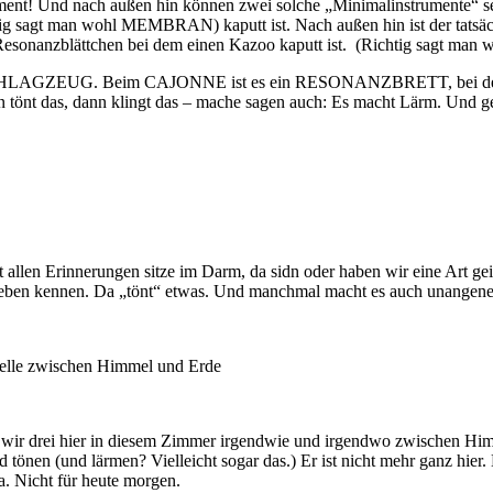
ment! Und nach außen hin können zwei solche „Minimalinstrumente“ seh
chtig sagt man wohl MEMBRAN) kaputt ist. Nach außen hin ist der tatsä
das Resonanzblättchen bei dem einen Kazoo kaputt ist. (Richtig sagt
 SCHLAGZEUG. Beim CAJONNE ist es ein RESONANZBRETT, bei der 
nn tönt das, dann klingt das – mache sagen auch: Es macht Lärm. Und gen
allen Erinnerungen sitze im Darm, da sidn oder haben wir eine Art ge
Leben kennen. Da „tönt“ etwas. Und manchmal macht es auch unangene
hwelle zwischen Himmel und Erde
ind wir drei hier in diesem Zimmer irgendwie und irgendwo zwischen H
nen (und lärmen? Vielleicht sogar das.) Er ist nicht mehr ganz hier. E
a. Nicht für heute morgen.