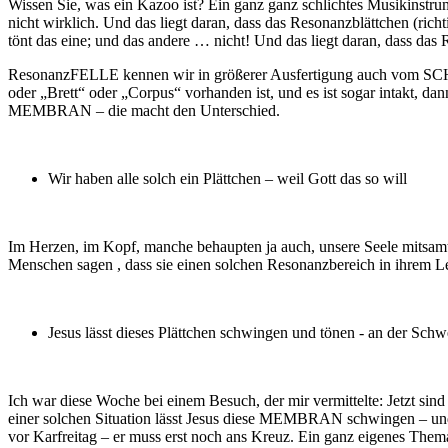
Wissen Sie, was ein Kazoo ist? Ein ganz ganz schlichtes Musikinstru
nicht wirklich. Und das liegt daran, dass das Resonanzblättchen (ri
tönt das eine; und das andere … nicht! Und das liegt daran, dass 
ResonanzFELLE kennen wir in größerer Ausfertigung auch vom
oder „Brett“ oder „Corpus“ vorhanden ist, und es ist sogar intakt, da
MEMBRAN – die macht den Unterschied.
Wir haben alle solch ein Plättchen – weil Gott das so will
Im Herzen, im Kopf, manche behaupten ja auch, unsere Seele mitsamt 
Menschen sagen , dass sie einen solchen Resonanzbereich in ihrem 
Jesus lässt dieses Plättchen schwingen und tönen - an der Sc
Ich war diese Woche bei einem Besuch, der mir vermittelte: Jetzt s
einer solchen Situation lässt Jesus diese MEMBRAN schwingen – und tö
vor Karfreitag – er muss erst noch ans Kreuz. Ein ganz eigenes Them