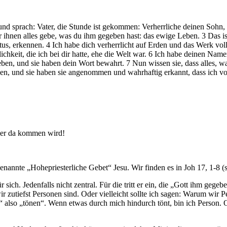
 sprach: Vater, die Stunde ist gekommen: Verherrliche deinen Sohn, a
 ihnen alles gebe, was du ihm gegeben hast: das ewige Leben. 3 Das ist
stus, erkennen. 4 Ich habe dich verherrlicht auf Erden und das Werk vol
rlichkeit, die ich bei dir hatte, ehe die Welt war. 6 Ich habe deinen Na
eben, und sie haben dein Wort bewahrt. 7 Nun wissen sie, dass alles, 
en, und sie haben sie angenommen und wahrhaftig erkannt, dass ich vo
 der da kommen wird!
genannte „Hohepriesterliche Gebet“ Jesu. Wir finden es in Joh 17, 1-8 (
ür sich. Jedenfalls nicht zentral. Für die tritt er ein, die „Gott ihm ge
ir zutiefst Personen sind. Oder vielleicht sollte ich sagen: Warum wi
lso „tönen“. Wenn etwas durch mich hindurch tönt, bin ich Person. O