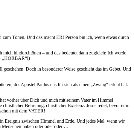
und zum Tönen. Und das macht ER! Person bin ich, wenn etwas durch
h mich hindurchtönen – und das bedeutet dann zugleich: Ich werde
tig – „HÖRBAR“!)
all geschehen. Doch in besonderer Weise geschieht das im Gebet. Und
ieren, der Apostel Paulus das für sich als einen „Zwang“ erlebt hat.
Er hat vorher über Dich und mich mit seinem Vater im Himmel
ristlicher Befreiung, christlicher Existenz. Jesus redet, bevor er in
r schon mit dem VATER!
 ein Ereignis zwischen Himmel und Erde. Und jedes Mal, wenn wir
em Menschen haben oder oder oder …