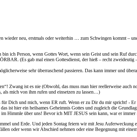
tchen wieder neu, erstmals oder weiterhin … zum Schwingen kommt – 
bin ich Person, wenn Gottes Wort, wenn sein Geist und sein Ruf durc
und HÖRBAR. (Es gab mal einen Gottesdienst, der hieß – recht zweideu
möglicherweise sehr überraschend passieren. Das kann immer und über
en“! Zwang ist es nie (Obwohl, das muss man hier reellerweise auch not
rs, als mich von ihm rufen und einsetzen zu lassen…)
is für Dich und mich, wenn ER ruft. Wenn er zu Dir du mir spricht! - 
as ist hier ein heilsames Geheimnis Gottes und zugleich die Grundlage ch
ter im Himmle über uns! Bevor ich MIT JESUS sein kann, war er imme
 Himmel und Erde. Und jeden Sontag feiern wir mit Jesu Auferweckung
en fällen oder wenn wir Abschied nehmen oder eine Begegnung mit ein