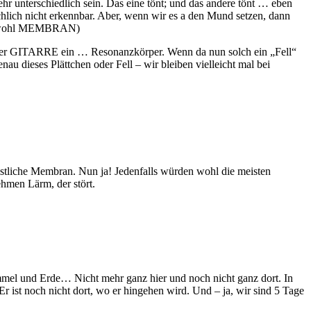
r unterschiedlich sein. Das eine tönt; und das andere tönt … eben
chlich nicht erkennbar. Aber, wenn wir es a den Mund setzen, dann
 man wohl MEMBRAN)
GITARRE ein … Resonanzkörper. Wenn da nun solch ein „Fell“
au dieses Plättchen oder Fell – wir bleiben vielleicht mal bei
istliche Membran. Nun ja! Jedenfalls würden wohl die meisten
hmen Lärm, der stört.
immel und Erde… Nicht mehr ganz hier und noch nicht ganz dort. In
r ist noch nicht dort, wo er hingehen wird. Und – ja, wir sind 5 Tage