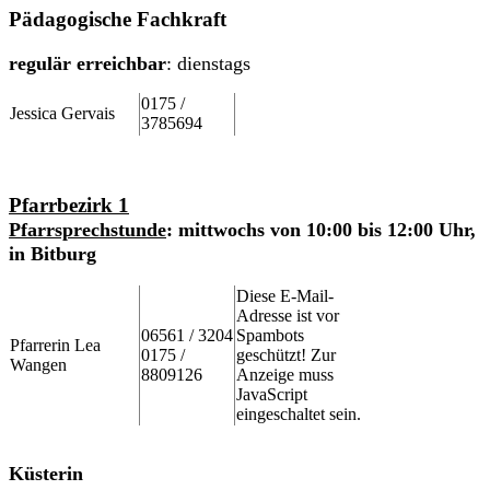
Pädagogische Fachkraft
regulär erreichbar
: dienstags
0175 /
Jessica Gervais
3785694
Pfarrbezirk 1
Pfarrsprechstunde
: mittwochs von 10:00 bis 12:00
Uhr,
in Bitburg
Diese E-Mail-
Adresse ist vor
06561 / 3204
Spambots
Pfarrerin Lea
0175 /
geschützt! Zur
Wangen
8809126
Anzeige muss
JavaScript
eingeschaltet sein.
Küsterin