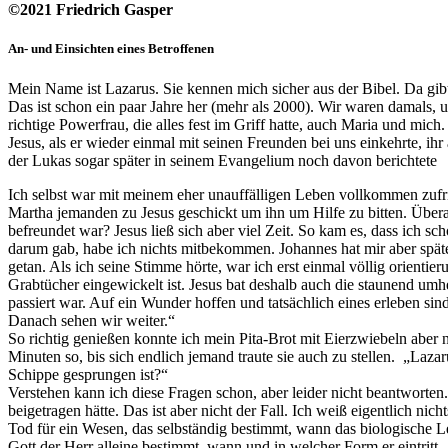
©2021 Friedrich Gasper
An- und Einsichten eines Betroffenen
Mein Name ist Lazarus. Sie kennen mich sicher aus der Bibel. Da gib
Das ist schon ein paar Jahre her (mehr als 2000). Wir waren damals, 
richtige Powerfrau, die alles fest im Griff hatte, auch Maria und mich
Jesus, als er wieder einmal mit seinen Freunden bei uns einkehrte, ihr
der Lukas sogar später in seinem Evangelium noch davon berichtete
Ich selbst war mit meinem eher unauffälligen Leben vollkommen zufri
Martha jemanden zu Jesus geschickt um ihn um Hilfe zu bitten. Überal
befreundet war? Jesus ließ sich aber viel Zeit. So kam es, dass ich s
darum gab, habe ich nichts mitbekommen. Johannes hat mir aber später
getan. Als ich seine Stimme hörte, war ich erst einmal völlig orient
Grabtücher eingewickelt ist. Jesus bat deshalb auch die staunend u
passiert war. Auf ein Wunder hoffen und tatsächlich eines erleben s
Danach sehen wir weiter.“
So richtig genießen konnte ich mein Pita-Brot mit Eierzwiebeln aber n
Minuten so, bis sich endlich jemand traute sie auch zu stellen. „La
Schippe gesprungen ist?“
Verstehen kann ich diese Fragen schon, aber leider nicht beantworten
beigetragen hätte. Das ist aber nicht der Fall. Ich weiß eigentlich nic
Tod für ein Wesen, das selbständig bestimmt, wann das biologische Le
Gott der Herr alleine bestimmt, wann und in welcher Form er eintritt.