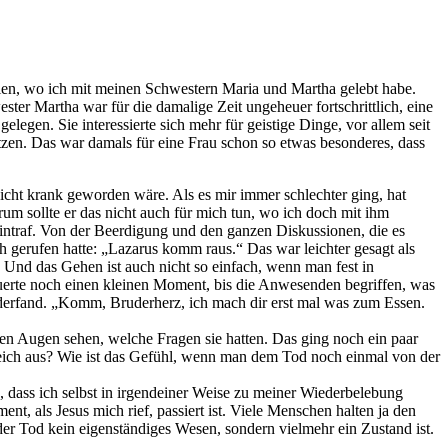
nien, wo ich mit meinen Schwestern Maria und Martha gelebt habe.
ter Martha war für die damalige Zeit ungeheuer fortschrittlich, eine
legen. Sie interessierte sich mehr für geistige Dinge, vor allem seit
setzen. Das war damals für eine Frau schon so etwas besonderes, dass
icht krank geworden wäre. Als es mir immer schlechter ging, hat
um sollte er das nicht auch für mich tun, wo ich doch mit ihm
n eintraf. Von der Beerdigung und den ganzen Diskussionen, die es
h gerufen hatte: „Lazarus komm raus.“ Das war leichter gesagt als
. Und das Gehen ist auch nicht so einfach, wenn man fest in
uerte noch einen kleinen Moment, bis die Anwesenden begriffen, was
iederfand. „Komm, Bruderherz, ich mach dir erst mal was zum Essen.
hren Augen sehen, welche Fragen sie hatten. Das ging noch ein paar
nreich aus? Wie ist das Gefühl, wenn man dem Tod noch einmal von der
, dass ich selbst in irgendeiner Weise zu meiner Wiederbelebung
ent, als Jesus mich rief, passiert ist. Viele Menschen halten ja den
der Tod kein eigenständiges Wesen, sondern vielmehr ein Zustand ist.