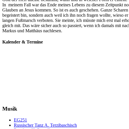
In meinem Fall war das Ende meines Lebens zu diesem Zeitpunkt noc
Glauben an Jesus kommen. So ist es auch geschehen. Ganze Scharen v
begeistert bin, sondern auch weil ich ihn noch fragen wollte, wieso 
langen Fußmarsch verboten. Sie meinte, ich müsste mich erst mal erho
gleich mit. Das wäre sicher auch so passiert, wenn ich damals mit n
Markus und Matthäus nachlesen.
Kalender & Termine
Musik
EG251
Russischer Tanz A. Terzibaschisch