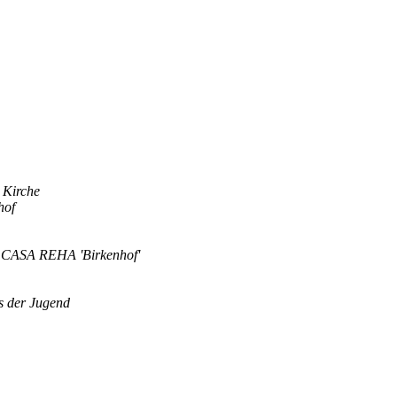
. Kirche
hof
m CASA REHA 'Birkenhof'
s der Jugend