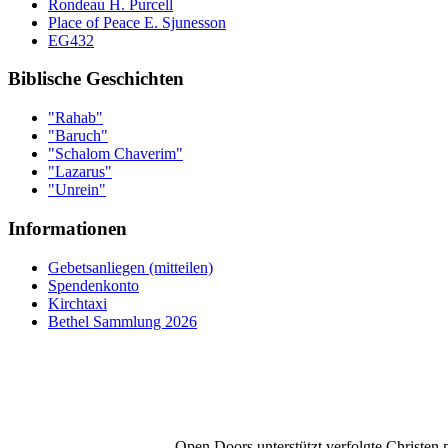
Rondeau H. Purcell
Place of Peace E. Sjunesson
EG432
Biblische Geschichten
"Rahab"
"Baruch"
"Schalom Chaverim"
"Lazarus"
"Unrein"
Informationen
Gebetsanliegen (mitteilen)
Spendenkonto
Kirchtaxi
Bethel Sammlung 2026
Open Doors unterstützt verfolgte Christen 