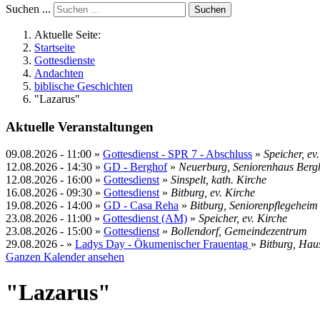
Suchen ...
Suchen
Aktuelle Seite:
Startseite
Gottesdienste
Andachten
biblische Geschichten
"Lazarus"
Aktuelle Veranstaltungen
09.08.2026
-
11:00
»
Gottesdienst - SPR 7 - Abschluss
»
Speicher, ev
12.08.2026
-
14:30
»
GD - Berghof
»
Neuerburg, Seniorenhaus Berg
12.08.2026
-
16:00
»
Gottesdienst
»
Sinspelt, kath. Kirche
16.08.2026
-
09:30
»
Gottesdienst
»
Bitburg, ev. Kirche
19.08.2026
-
14:00
»
GD - Casa Reha
»
Bitburg, Seniorenpflegehei
23.08.2026
-
11:00
»
Gottesdienst (AM)
»
Speicher, ev. Kirche
23.08.2026
-
15:00
»
Gottesdienst
»
Bollendorf, Gemeindezentrum
29.08.2026
- »
Ladys Day - Ökumenischer Frauentag
»
Bitburg, Hau
Ganzen Kalender ansehen
"Lazarus"