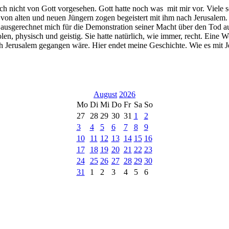
h nicht von Gott vorgesehen. Gott hatte noch was mit mir vor. Viele
on alten und neuen Jüngern zogen begeistert mit ihm nach Jerusalem. 
er ausgerechnet mich für die Demonstration seiner Macht über den Tod 
len, physisch und geistig. Sie hatte natürlich, wie immer, recht. Ein
ach Jerusalem gegangen wäre. Hier endet meine Geschichte. Wie es mit 
August
2026
Mo
Di
Mi
Do
Fr
Sa
So
27
28
29
30
31
1
2
3
4
5
6
7
8
9
10
11
12
13
14
15
16
17
18
19
20
21
22
23
24
25
26
27
28
29
30
31
1
2
3
4
5
6