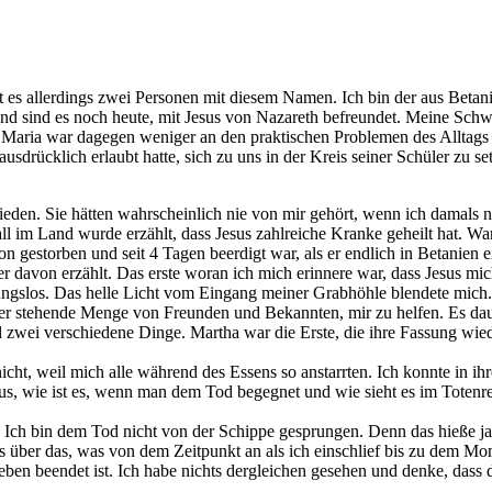
t es allerdings zwei Personen mit diesem Namen. Ich bin der aus Beta
und sind es noch heute, mit Jesus von Nazareth befreundet. Meine Schwes
. Maria war dagegen weniger an den praktischen Problemen des Alltags ge
 ausdrücklich erlaubt hatte, sich zu uns in der Kreis seiner Schüler zu 
eden. Sie hätten wahrscheinlich nie von mir gehört, wenn ich damals n
l im Land wurde erzählt, dass Jesus zahlreiche Kranke geheilt hat. War
chon gestorben und seit 4 Tagen beerdigt war, als er endlich in Betanie
 davon erzählt. Das erste woran ich mich erinnere war, dass Jesus mic
ierungslos. Das helle Licht vom Eingang meiner Grabhöhle blendete mich
mher stehende Menge von Freunden und Bekannten, mir zu helfen. Es da
ind zwei verschiedene Dinge. Martha war die Erste, die ihre Fassung w
icht, weil mich alle während des Essens so anstarrten. Ich konnte in i
zarus, wie ist es, wenn man dem Tod begegnet und wie sieht es im Tote
. Ich bin dem Tod nicht von der Schippe gesprungen. Denn das hieße ja
hts über das, was von dem Zeitpunkt an als ich einschlief bis zu dem Mom
ben beendet ist. Ich habe nichts dergleichen gesehen und denke, dass 