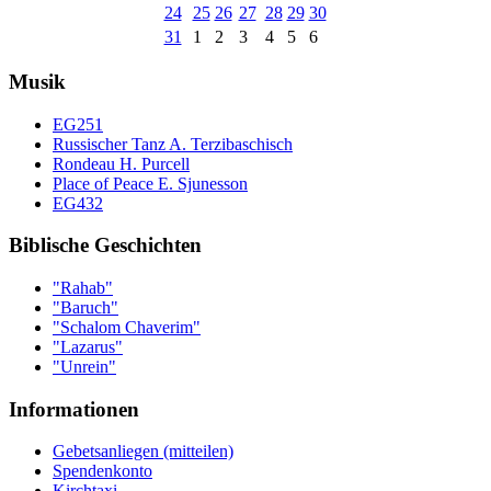
24
25
26
27
28
29
30
31
1
2
3
4
5
6
Musik
EG251
Russischer Tanz A. Terzibaschisch
Rondeau H. Purcell
Place of Peace E. Sjunesson
EG432
Biblische Geschichten
"Rahab"
"Baruch"
"Schalom Chaverim"
"Lazarus"
"Unrein"
Informationen
Gebetsanliegen (mitteilen)
Spendenkonto
Kirchtaxi