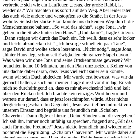
verbreitete sich wie ein Lauffeuer. „Jesus, der große Rabbi, ist
wieder da.“ Wir machten uns sofort auf den Weg. Aber leider taten
das auch viele andere und verstopften so die Straße, in der Jesus
wohnte. Selbst der starke Elon konnte uns da keinen Weg durch die
Menschenmasse bahnen. „So wird das nichts“, sagte Jona, „wir
gehen in die Straße hinter dem Haus.“ „Und dann?“, fragte Gideon.
„Dann steigen wir durch das Dach ein. Ich weiß, dass es sehr locker
und leicht abzudecken ist.“ „Ich besorge schnell ein paar Taue“,
sagte David und wollte schon losrennen. „Nicht nötig“, sagte Jona,
„hinter Haus liegt schon seit Ewigkeiten ein ganzer Stapel davon.“
Was wären wir ohne Jona und seine Ortskenntnisse gewesen? Wir
brauchten keine 10 Minuten, um den Plan umzusetzen. Keiner von
uns dachte dabei daran, dass Jesus vielleicht sauer sein könnte,
wenn wir sein Dach abdecken. Mir wurde erst bewusst, was wir da
gemacht hatten, als ich auf meiner Trage direkt vor ihm lag. Er sah
mich so durchdringend an, dass es mir abwechselnd heiß und kalt
über den Rücken lief. Ich brachte kein einziges Wort hervor und
wartete nur darauf, dass er jetzt losschimpfen würde. Aber nichts
dergleichen geschah. Im Gegenteil, Jesus war tief beeindruckt von
unserem Einsatz und begrüßte uns freundlich mit „Schalom
Chaverim“. Dann fügte er hinzu: „Deine Sünden sind dir vergeben.“
Ich sah ihn, immer noch unfähig zu sprechen, fragend an: „Gilt das
auch für meine Freunde?“ Jesus nickte freundlich und wiederholte
nochmal die Begrüßung: „Schalom Chaverim“. Mir wurde dabei auf
einmal ganz warm ums Herz. An meine Behinderung dachte ich in