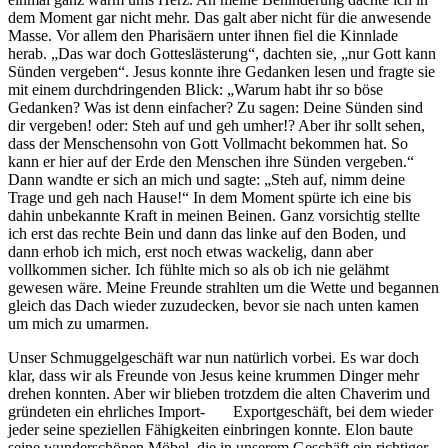
dem Moment gar nicht mehr. Das galt aber nicht für die anwesende
Masse. Vor allem den Pharisäern unter ihnen fiel die Kinnlade
herab. „Das war doch Gotteslästerung“, dachten sie, „nur Gott kann
Sünden vergeben“. Jesus konnte ihre Gedanken lesen und fragte sie
mit einem durchdringenden Blick: „Warum habt ihr so böse
Gedanken? Was ist denn einfacher? Zu sagen: Deine Sünden sind
dir vergeben! oder: Steh auf und geh umher!? Aber ihr sollt sehen,
dass der Menschensohn von Gott Vollmacht bekommen hat. So
kann er hier auf der Erde den Menschen ihre Sünden vergeben.“
Dann wandte er sich an mich und sagte: „Steh auf, nimm deine
Trage und geh nach Hause!“ In dem Moment spürte ich eine bis
dahin unbekannte Kraft in meinen Beinen. Ganz vorsichtig stellte
ich erst das rechte Bein und dann das linke auf den Boden, und
dann erhob ich mich, erst noch etwas wackelig, dann aber
vollkommen sicher. Ich fühlte mich so als ob ich nie gelähmt
gewesen wäre. Meine Freunde strahlten um die Wette und begannen
gleich das Dach wieder zuzudecken, bevor sie nach unten kamen
um mich zu umarmen.
Unser Schmuggelgeschäft war nun natürlich vorbei. Es war doch
klar, dass wir als Freunde von Jesus keine krummen Dinger mehr
drehen konnten. Aber wir blieben trotzdem die alten Chaverim und
gründeten ein ehrliches Import- Exportgeschäft, bei dem wieder
jeder seine speziellen Fähigkeiten einbringen konnte. Elon baute
seine wunderschönen Möbel, die in unserem Geschäft ein richtiger