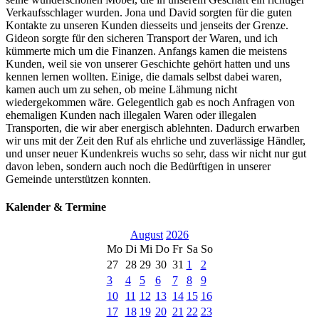
Verkaufsschlager wurden. Jona und David sorgten für die guten
Kontakte zu unseren Kunden diesseits und jenseits der Grenze.
Gideon sorgte für den sicheren Transport der Waren, und ich
kümmerte mich um die Finanzen. Anfangs kamen die meistens
Kunden, weil sie von unserer Geschichte gehört hatten und uns
kennen lernen wollten. Einige, die damals selbst dabei waren,
kamen auch um zu sehen, ob meine Lähmung nicht
wiedergekommen wäre. Gelegentlich gab es noch Anfragen von
ehemaligen Kunden nach illegalen Waren oder illegalen
Transporten, die wir aber energisch ablehnten. Dadurch erwarben
wir uns mit der Zeit den Ruf als ehrliche und zuverlässige Händler,
und unser neuer Kundenkreis wuchs so sehr, dass wir nicht nur gut
davon leben, sondern auch noch die Bedürftigen in unserer
Gemeinde unterstützen konnten.
Kalender & Termine
August
2026
Mo
Di
Mi
Do
Fr
Sa
So
27
28
29
30
31
1
2
3
4
5
6
7
8
9
10
11
12
13
14
15
16
17
18
19
20
21
22
23