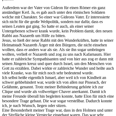
Außerdem war der Vater von Gideon für einen Römer ein ganz
anständiger Kerl. Ja, es gab auch unter den römischen Soldaten
welche mit Charakter. So einer war Gideons Vater. Er interessierte
sich nicht für die große Weltpolitik, sondern nur dafür, dass es
seinen Leuten gut ging. So hatte er auch, als einer seiner
Untergebenen schwer krank wurde, kein Problem damit, den neuen
Rabbi aus Nazareth um Hilfe zu bitten.
Jesus, so hieß der neue Rabbi mit den Wunderkräften, hatte in seiner
Heimatstadt Nazareth Ärger mit den Bürgern, die nicht einsehen
wollten, dass er anders war als sie. Als sie ihn sogar umbringen
wollten, verließ er Nazareth und zog zu uns nach Kafarnaum. Hier
hatte er zahlreiche Sympathisanten und von hier aus zog er dann mit
seinen Jüngern kreuz und quer durch Israel, um den Menschen von
Gott zu erzählen. Dabei wirkte er zahlreiche Wunder und heilte auch
viele Kranke, was für mich noch sehr bedeutend wurde.
Ich selbst heiße eigentlich Ismael, aber weil ich von Kindheit an
schwer gehbehindert war, wurde ich von allen nur Pisseach, der
Gelähmte, genannt. Trotz meiner Behinderung gehörte ich zur
Clique und wurde als vollwertiger Chaver anerkannt. Damit ich
meine Freunde überall hin begleiten konnte, hatte Elon für mich eine
besondere Trage gebaut. Die war sogar verstellbar. Dadurch konnte
ich, je nach Wunsch, liegen oder sitzen.
Eine Besonderheit meiner Trage war, dass in den Holmen und unter
der Sitzfläche kleine Verstecke eingebaut waren. Das war sehr