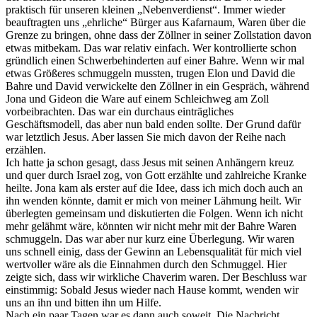
praktisch für unseren kleinen „Nebenverdienst“. Immer wieder
beauftragten uns „ehrliche“ Bürger aus Kafarnaum, Waren über die
Grenze zu bringen, ohne dass der Zöllner in seiner Zollstation davon
etwas mitbekam. Das war relativ einfach. Wer kontrollierte schon
gründlich einen Schwerbehinderten auf einer Bahre. Wenn wir mal
etwas Größeres schmuggeln mussten, trugen Elon und David die
Bahre und David verwickelte den Zöllner in ein Gespräch, während
Jona und Gideon die Ware auf einem Schleichweg am Zoll
vorbeibrachten. Das war ein durchaus einträgliches
Geschäftsmodell, das aber nun bald enden sollte. Der Grund dafür
war letztlich Jesus. Aber lassen Sie mich davon der Reihe nach
erzählen.
Ich hatte ja schon gesagt, dass Jesus mit seinen Anhängern kreuz
und quer durch Israel zog, von Gott erzählte und zahlreiche Kranke
heilte. Jona kam als erster auf die Idee, dass ich mich doch auch an
ihn wenden könnte, damit er mich von meiner Lähmung heilt. Wir
überlegten gemeinsam und diskutierten die Folgen. Wenn ich nicht
mehr gelähmt wäre, könnten wir nicht mehr mit der Bahre Waren
schmuggeln. Das war aber nur kurz eine Überlegung. Wir waren
uns schnell einig, dass der Gewinn an Lebensqualität für mich viel
wertvoller wäre als die Einnahmen durch den Schmuggel. Hier
zeigte sich, dass wir wirkliche Chaverim waren. Der Beschluss war
einstimmig: Sobald Jesus wieder nach Hause kommt, wenden wir
uns an ihn und bitten ihn um Hilfe.
Nach ein paar Tagen war es dann auch soweit. Die Nachricht