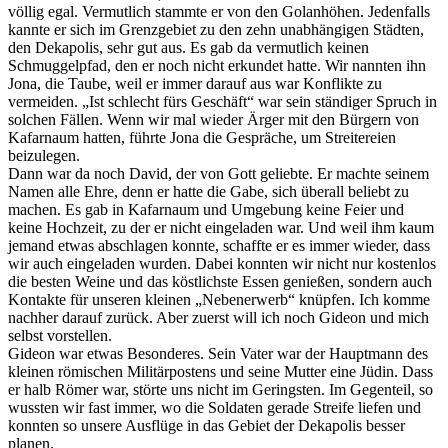
völlig egal. Vermutlich stammte er von den Golanhöhen. Jedenfalls
kannte er sich im Grenzgebiet zu den zehn unabhängigen Städten,
den Dekapolis, sehr gut aus. Es gab da vermutlich keinen
Schmuggelpfad, den er noch nicht erkundet hatte. Wir nannten ihn
Jona, die Taube, weil er immer darauf aus war Konflikte zu
vermeiden. „Ist schlecht fürs Geschäft“ war sein ständiger Spruch in
solchen Fällen. Wenn wir mal wieder Ärger mit den Bürgern von
Kafarnaum hatten, führte Jona die Gespräche, um Streitereien
beizulegen.
Dann war da noch David, der von Gott geliebte. Er machte seinem
Namen alle Ehre, denn er hatte die Gabe, sich überall beliebt zu
machen. Es gab in Kafarnaum und Umgebung keine Feier und
keine Hochzeit, zu der er nicht eingeladen war. Und weil ihm kaum
jemand etwas abschlagen konnte, schaffte er es immer wieder, dass
wir auch eingeladen wurden. Dabei konnten wir nicht nur kostenlos
die besten Weine und das köstlichste Essen genießen, sondern auch
Kontakte für unseren kleinen „Nebenerwerb“ knüpfen. Ich komme
nachher darauf zurück. Aber zuerst will ich noch Gideon und mich
selbst vorstellen.
Gideon war etwas Besonderes. Sein Vater war der Hauptmann des
kleinen römischen Militärpostens und seine Mutter eine Jüdin. Dass
er halb Römer war, störte uns nicht im Geringsten. Im Gegenteil, so
wussten wir fast immer, wo die Soldaten gerade Streife liefen und
konnten so unsere Ausflüge in das Gebiet der Dekapolis besser
planen.